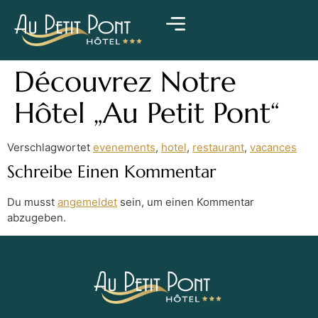
Découvrez Notre
Hôtel „Au Petit Pont“
Verschlagwortet
evenements
,
hotel
,
restaurant
,
vacances
Schreibe Einen Kommentar
Du musst
angemeldet
sein, um einen Kommentar
abzugeben.