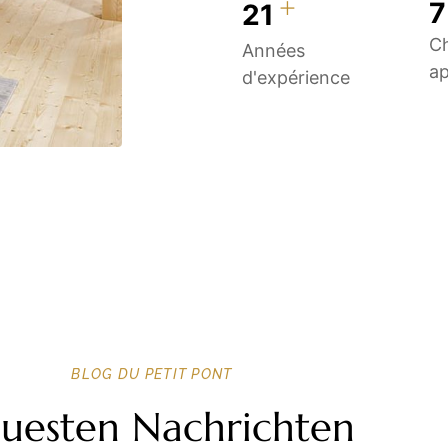
+
1
30
C
Années
a
d'expérience
BLOG DU PETIT PONT
uesten Nachrichten