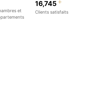
+
0
25,000
hambres et
Clients satisfaits
ppartements