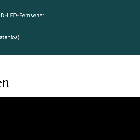
HD-LED-Fernseher
tenlos)
en