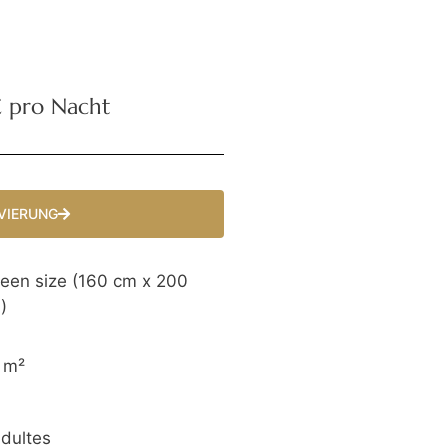
€ pro Nacht
VIERUNG
een size (160 cm x 200
)
 m²
adultes