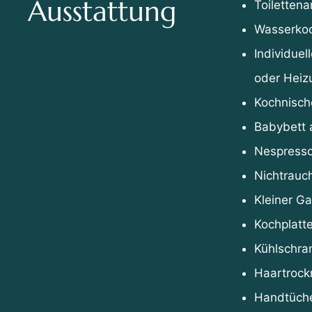
Ausstattung
Toilettenar
Wasserko
Individuel
oder Heiz
Kochnisch
Babybett 
Nespress
Nichtrauc
Kleiner Ga
Kochplatt
Kühlschra
Haartrock
Handtüch