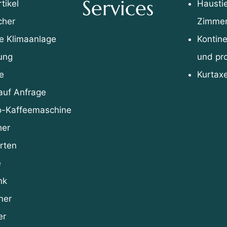
Services
tikel
Haustie
cher
Zimmer
le Klimaanlage
Kontine
ung
und pr
e
Kurtaxe
auf Anfrage
o-Kaffeemaschine
her
rten
e
nk
ner
er