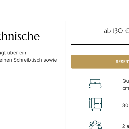
ab 130 
hnische
gt über ein
einen Schreibtisch sowie
RESER
Qu
cm
30
2 